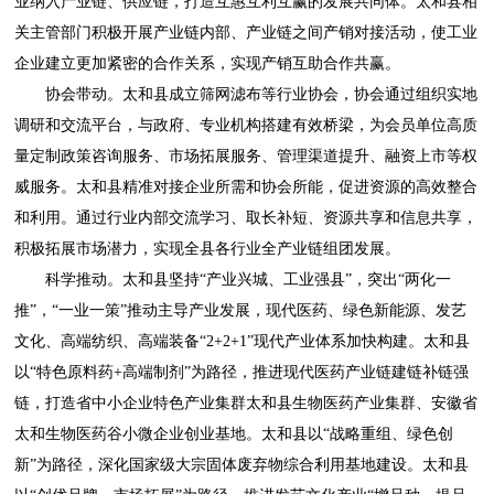
业纳入产业链、供应链，打造互惠互利互赢的发展共同体。太和县相
关主管部门积极开展产业链内部、产业链之间产销对接活动，使工业
企业建立更加紧密的合作关系，实现产销互助合作共赢。
协会带动。太和县成立筛网滤布等行业协会，协会通过组织实地
调研和交流平台，‌与政府、专业机构搭建有效桥梁，为会员单位高质
量定制政策咨询服务、市场拓展服务、管理渠道提升、融资上市等权
威服务。‌太和县精准对接企业所需和协会所能，‌促进资源的高效整合
和利用。通过行业内部交流学习、取长补短、资源共享和信息共享，
积极拓展市场潜力，实现全县各行业全产业链组团发展。
科学推动。太和县坚持“产业兴城、工业强县”，突出“两化一
推”，“一业一策”推动主导产业发展，现代医药、绿色新能源、发艺
文化、高端纺织、高端装备“2+2+1”现代产业体系加快构建。太和县
以“特色原料药+高端制剂”为路径，推进现代医药产业链建链补链强
链，打造省中小企业特色产业集群太和县生物医药产业集群、安徽省
太和生物医药谷小微企业创业基地。太和县以“战略重组、绿色创
新”为路径，深化国家级大宗固体废弃物综合利用基地建设。太和县