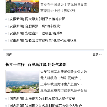
首次在中国举办！第九届世界青
两家皖企上榜世界500强
[安徽新闻]
两大聚变创新平台落地合肥
[安徽新闻]
合肥再添一所“动车医院”
[安徽新闻]
安徽宿州：政校企"握手&
[安徽新闻]
安徽出台方案拓展“低空+”应用场景
国内
更多>>
长江十年行 | 百里乌江源 处处气象新
去年我国基本养老保险参保人数
无人机牧渔 “活鲜”更鲜活（
上半年我国海洋生产总值5.5
最高法发布典型案例规范平台经
[国内新闻]
上海奋力为全国发展挑大梁作贡献
[国内新闻]
我国建立白名单制度规范医保个人账户