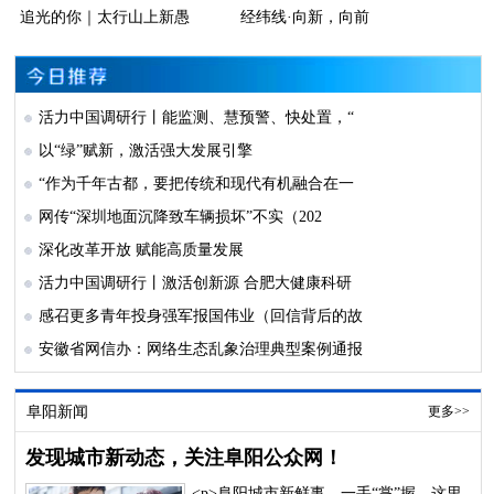
追光的你｜太行山上新愚
经纬线·向新，向前
活力中国调研行丨能监测、慧预警、快处置，“
以“绿”赋新，激活强大发展引擎
“作为千年古都，要把传统和现代有机融合在一
网传“深圳地面沉降致车辆损坏”不实（202
深化改革开放 赋能高质量发展
活力中国调研行丨激活创新源 合肥大健康科研
感召更多青年投身强军报国伟业（回信背后的故
安徽省网信办：网络生态乱象治理典型案例通报
阜阳新闻
更多>>
发现城市新动态，关注阜阳公众网！
<p>阜阳城市新鲜事，一手“掌”握，这里