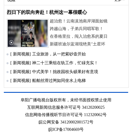
烈日下的双向奔赴！杭州这一幕很暖心
超治愈！云南滇池南岸湖面如镜
跨越山海，子弟兵同唱军歌！
在香格里拉，闯入治愈系的夏日
新疆班迪尔蓝湖现绝美“土星环
[ 新闻视频]
工业旅游，从一把紫砂壶开始
[ 新闻视频]
神二十三乘组在轨工作，忙碌充实！
[ 新闻视频]
中式美学！拙政园枝头硕果好有意境
[ 新闻视频]
船舶丝滑过闸如同坐水上电梯
阜阳广播电视台版权所有，未经书面授权禁止使用
互联网新闻信息服务许可证号 34120200025
信息网络传播视听节目许可证号 112320062号
皖公网安备 34120002001572号
皖ICP备17004669号