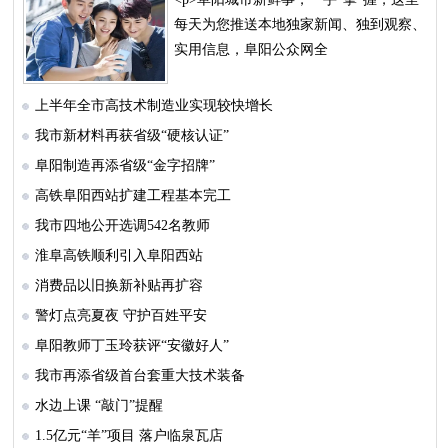
每天为您推送本地独家新闻、独到观察、
实用信息，阜阳公众网全
上半年全市高技术制造业实现较快增长
我市新材料再获省级“硬核认证”
阜阳制造再添省级“金字招牌”
高铁阜阳西站扩建工程基本完工
我市四地公开选调542名教师
淮阜高铁顺利引入阜阳西站
消费品以旧换新补贴再扩容
警灯点亮夏夜 守护百姓平安
阜阳教师丁玉玲获评“安徽好人”
我市再添省级首台套重大技术装备
水边上课 “敲门”提醒
1.5亿元“羊”项目 落户临泉瓦店