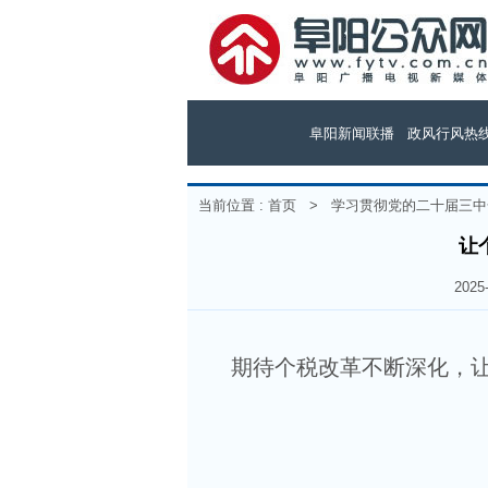
阜阳新闻联播
政风行风热
当前位置 :
首页
>
学习贯彻党的二十届三中
让
202
期待个税改革不断深化，让汇