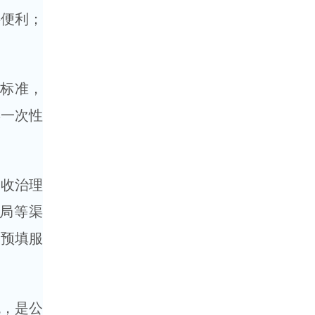
供便利；
标准，
年一次性
收治理
务局等渠
目预填服
，是公