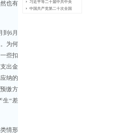
习近平等二十届中共中央
当然也有
中国共产党第二十次全国
月到6月
惠。为何
，一些扣
年支出金
年应纳的
预缴方
生“差
类情形