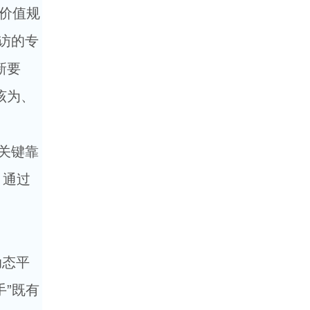
和价值规
访的专
新要
该为、
关键靠
，通过
动态平
”既有