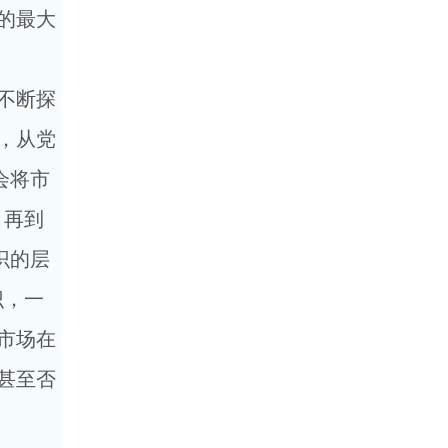
的最大
不断探
，从党
会将市
，再到
识的层
识，一
市场在
甚至否