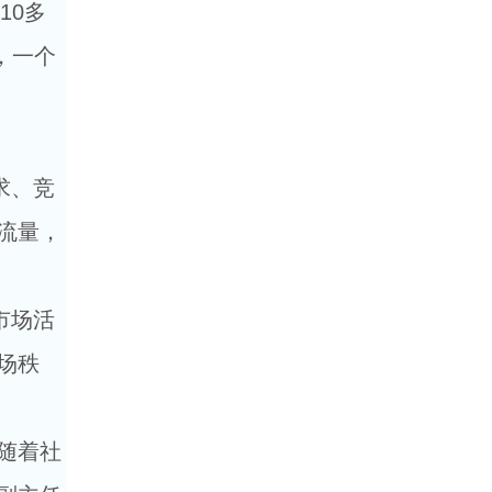
10多
，一个
求、竞
流量，
市场活
场秩
随着社