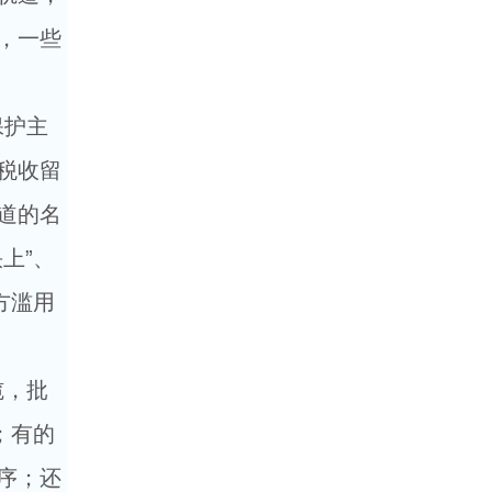
，一些
保护主
税收留
道的名
上”、
方滥用
揽，批
；有的
序；还