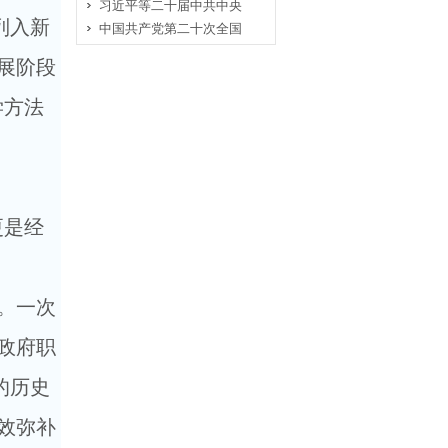
习近平等二十届中共中央
列入新
中国共产党第二十次全国
展阶段
学方法
更是经
。一次
政府职
的历史
效弥补