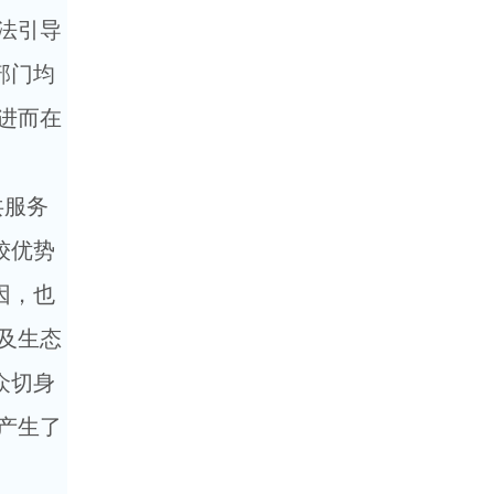
法引导
部门均
进而在
共服务
较优势
因，也
及生态
众切身
产生了