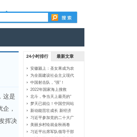
24小时排行
最新文章
安徽颍上：圣女果成为农
为全面建设社会主义现代
中国射击队，“强”！
2022年国家海上搜救
，这是
北斗，争当天上最亮的“
梦天已就位！中国空间站
扰企，
新动能茁壮成长 新经济
习近平参加党的二十大广
发挥决
美丽乡村绘就金秋画卷
习近平出席军队领导干部