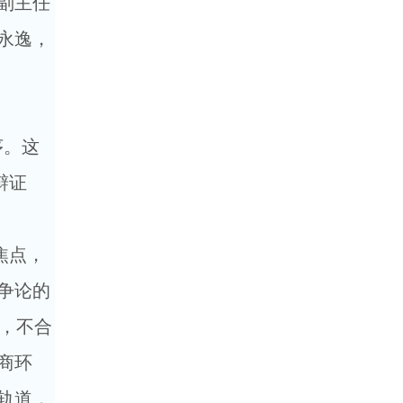
副主任
永逸，
序。这
辩证
焦点，
争论的
”，不合
商环
轨道，